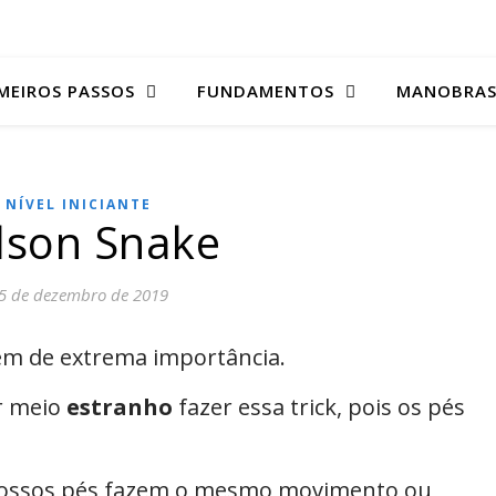
MEIROS PASSOS
FUNDAMENTOS
MANOBRA
NÍVEL INICIANTE
lson Snake
5 de dezembro de 2019
rém de extrema importância.
r meio
estranho
fazer essa trick, pois os pés
.
ossos pés fazem o mesmo movimento ou