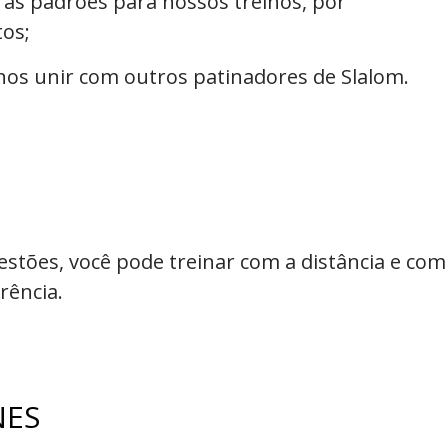
 as padrões para nossos treinos, por
os;
nos unir com outros patinadores de Slalom.
estões, você pode treinar com a distância e com
rência.
NES