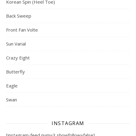
Korean Spin (Heel Toe)
Back Sweep
Front Fan Volte
Sun Varial
Crazy Eight
Butterfly
Eagle
Swan
INSTAGRAM
[instagram-feed num=3 showfollow=false]