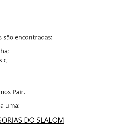
s são encontradas:
lha
;
ic;
mos Pair.
da uma:
GORIAS DO SLALOM