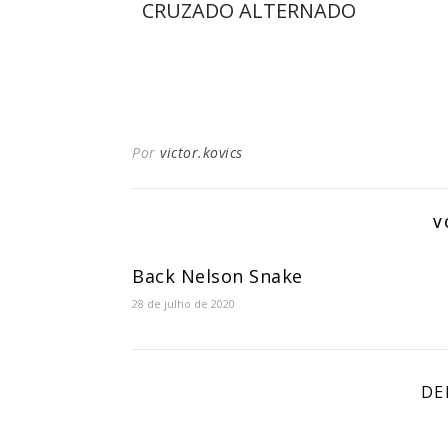
CRUZADO ALTERNADO
Por
victor.kovics
V
Back Nelson Snake
28 de julho de 2020
DE