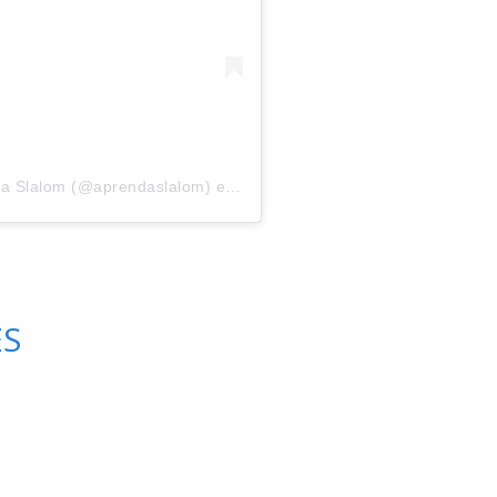
da Slalom (@aprendaslalom)
em
24 de Jun, 2020 às 9:18 PDT
ES