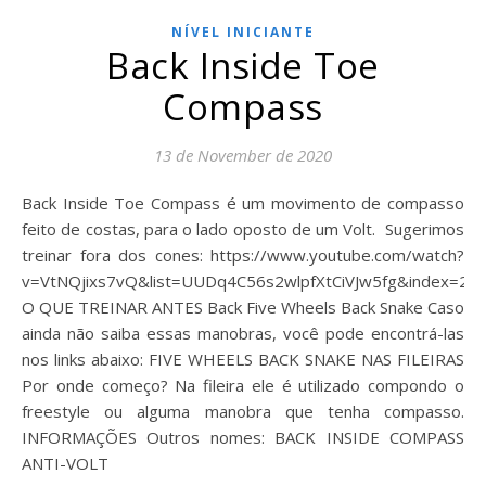
NÍVEL INICIANTE
Back Inside Toe
Compass
13 de November de 2020
Back Inside Toe Compass é um movimento de compasso
feito de costas, para o lado oposto de um Volt. Sugerimos
treinar fora dos cones: https://www.youtube.com/watch?
v=VtNQjixs7vQ&list=UUDq4C56s2wlpfXtCiVJw5fg&index=26
O QUE TREINAR ANTES Back Five Wheels Back Snake Caso
ainda não saiba essas manobras, você pode encontrá-las
nos links abaixo: FIVE WHEELS BACK SNAKE NAS FILEIRAS
Por onde começo? Na fileira ele é utilizado compondo o
freestyle ou alguma manobra que tenha compasso.
INFORMAÇÕES Outros nomes: BACK INSIDE COMPASS
ANTI-VOLT